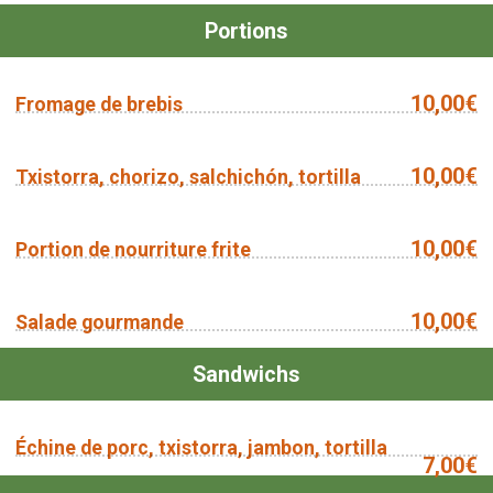
Portions
10,00€
Fromage de brebis
10,00€
Txistorra, chorizo, salchichón, tortilla
10,00€
Portion de nourriture frite
10,00€
Salade gourmande
Sandwichs
Échine de porc, txistorra, jambon, tortilla
7,00€