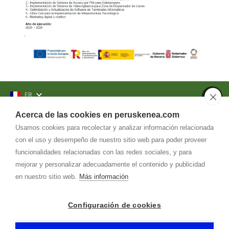
FR
Acerca de las cookies en peruskenea.com
Contacto
Usamos cookies para recolectar y analizar información relacionada
Teléfono
con el uso y desempeño de nuestro sitio web para poder proveer
606.359.584
funcionalidades relacionadas con las redes sociales, y para
Correo
mejorar y personalizar adecuadamente el contenido y publicidad
peruskenea@
peruskenea.com
en nuestro sitio web.
Más información
Configuración de cookies
Dirección
Diseminado s/n