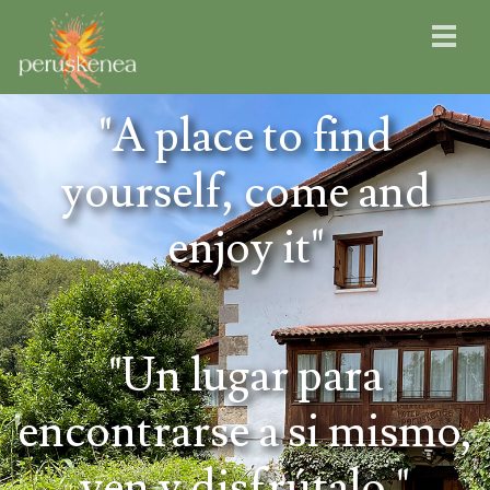
"A place to find
yourself, come and
enjoy it"
"Un lugar para
encontrarse a si mismo,
ven y disfrútalo."