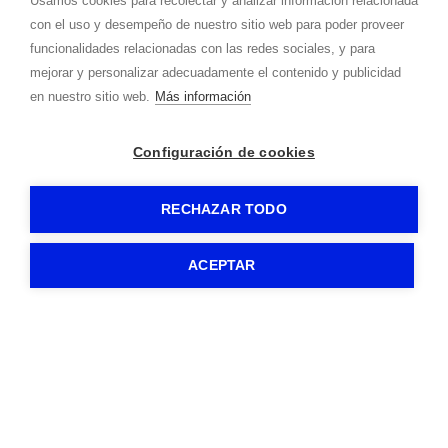
Usamos cookies para recolectar y analizar información relacionada
con el uso y desempeño de nuestro sitio web para poder proveer
funcionalidades relacionadas con las redes sociales, y para
mejorar y personalizar adecuadamente el contenido y publicidad
FR
en nuestro sitio web.
Más información
Contacto
Configuración de cookies
Teléfono
606.359.584
RECHAZAR TODO
Correo
peruskenea@
peruskenea.com
ACEPTAR
Dirección
Diseminado s/n
31866
-
Beruete (Navarra)
HOTEL RURAL PERUSKENEA
-
Aviso legal
-
Política de privacidad
-
Política de cookies
-