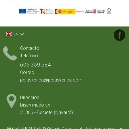
EN
Contacto
Teléfono
606.359.584
Correo
peruskenea@
peruskenea.com
Dirección
Diseminado s/n
31866
-
Beruete (Navarra)
HOTEL RURAL PERUSKENEA
-
Aviso legal
-
Política de privacidad