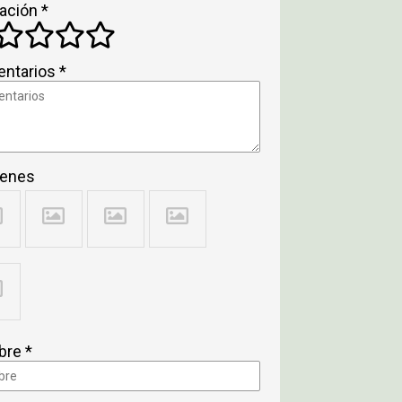
ación *
ntarios *
enes
re *