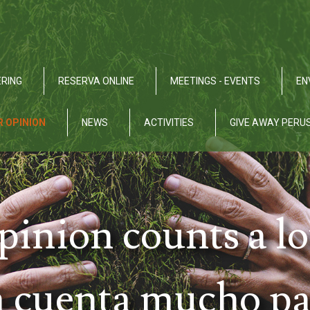
RING
RESERVA ONLINE
MEETINGS - EVENTS
EN
R OPINION
NEWS
ACTIVITIES
GIVE AWAY PERU
pinion counts a lot
 cuenta mucho pa