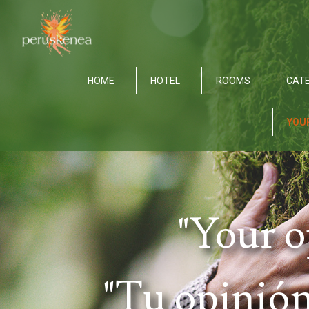
HOME
HOTEL
ROOMS
CATE
YOU
"Your o
"Tu opinión