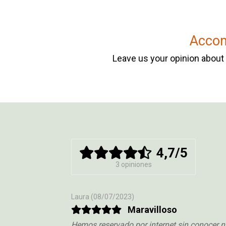
Accom
Leave us your opinion about y
4,7
/5
3 opiniones
Laura
(08/07/2023)
Maravilloso
Hemos reservado por internet sin conocer ni