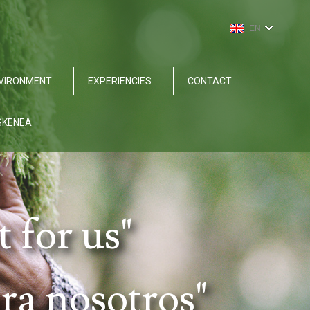
EN
VIRONMENT
EXPERIENCIES
CONTACT
SKENEA
 for us"
ra nosotros"