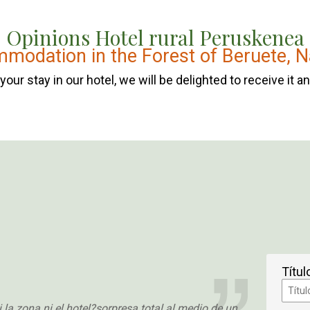
Opinions Hotel rural Peruskenea
modation in the Forest of Beruete, N
our stay in our hotel, we will be delighted to receive it an
Títul
 la zona ni el hotel?sorpresa total al medio de un