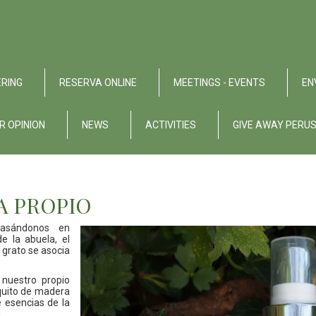
RING
RESERVA ONLINE
MEETINGS - EVENTS
EN
R OPINION
NEWS
ACTIVITIES
GIVE AWAY PERU
A PROPIO
basándonos en
 la abuela, el
 grato se asocia
uestro propio
quito de madera
 esencias de la
.